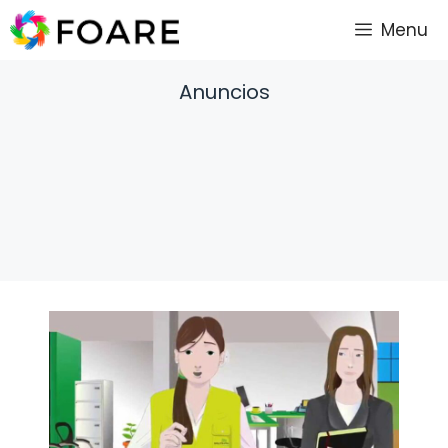
Saltar
Menu
al
contenido
Anuncios