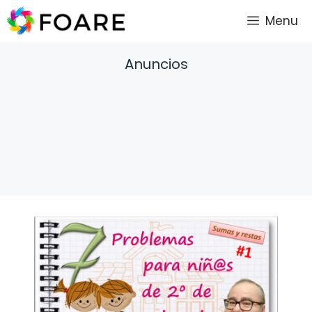
Saltar
Menu
al
contenido
Anuncios