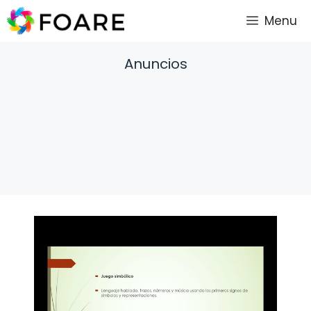
Saltar
Menu
al
contenido
Anuncios