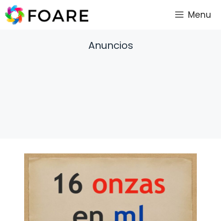
Saltar
Menu
al
contenido
Anuncios