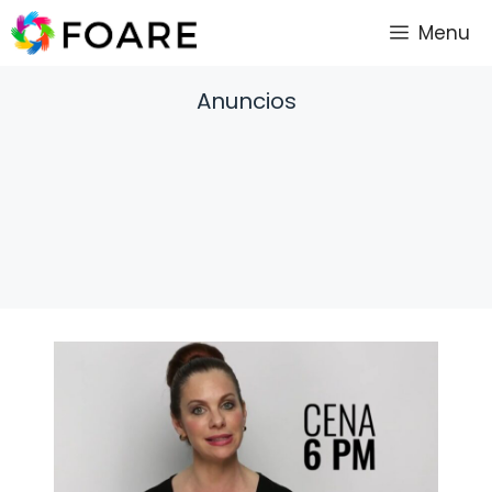
Saltar
Menu
al
contenido
Anuncios