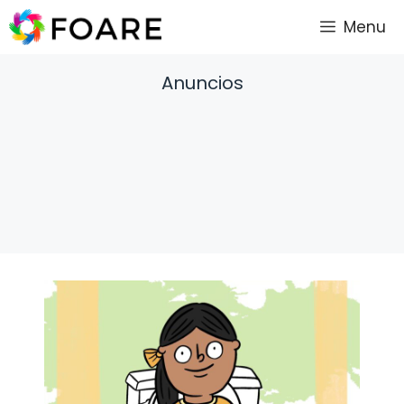
Saltar
Menu
al
contenido
Anuncios