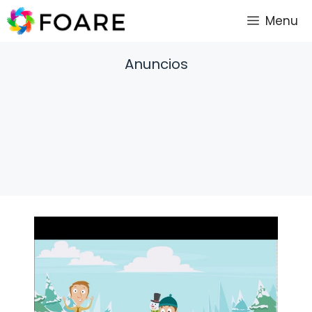
Saltar
Menu
al
contenido
Anuncios