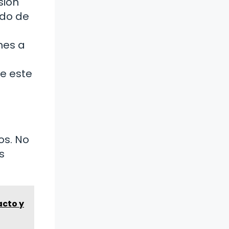
sión
ndo de
nes a
de este
os. No
s
acto y