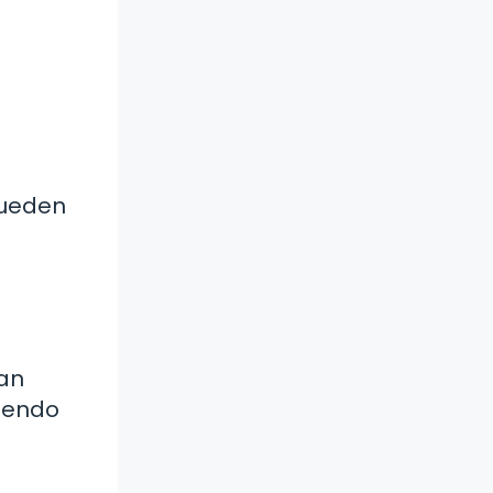
pueden
gan
ciendo