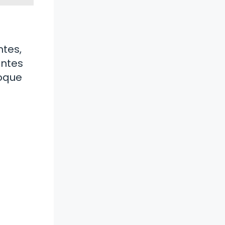
ntes,
antes
toque