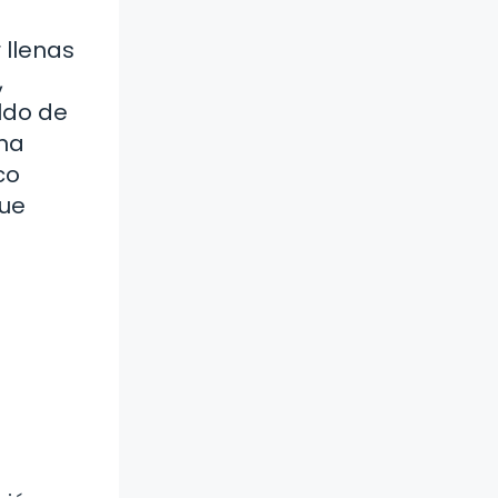
 llenas
,
ldo de
una
co
que