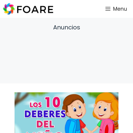
Saltar
Menu
al
contenido
Anuncios