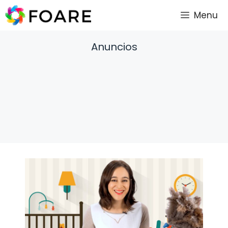
Saltar
Menu
al
contenido
Anuncios