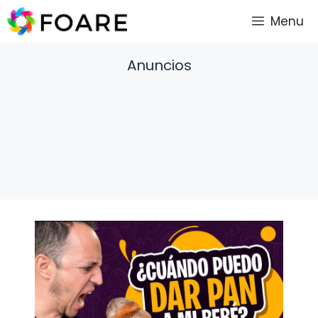
Saltar
Menu
al
contenido
Anuncios