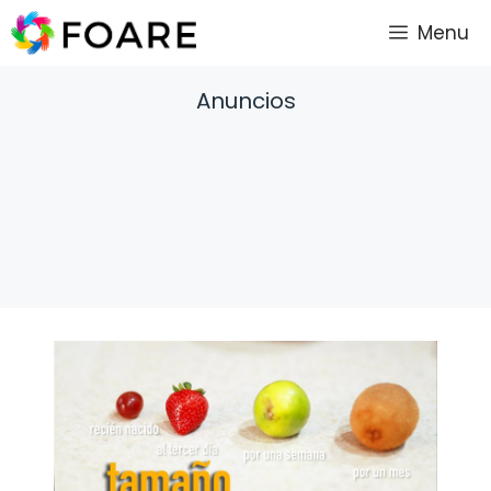
Saltar
Menu
al
contenido
Anuncios