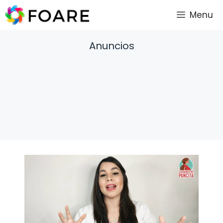
Saltar
Menu
al
contenido
Anuncios