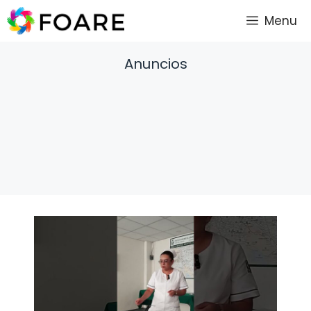
Saltar
Menu
al
contenido
Anuncios