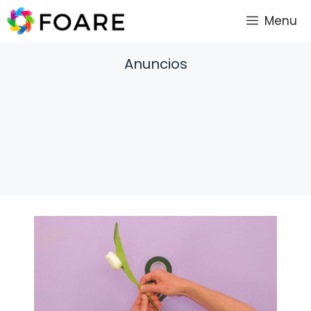
Saltar
Menu
al
contenido
Anuncios