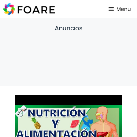
Saltar
Menu
al
contenido
Anuncios