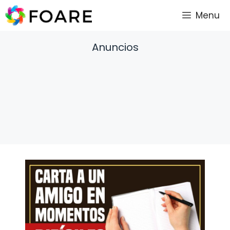
Saltar
Menu
al
contenido
Anuncios