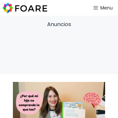
Saltar
Menu
al
contenido
Anuncios