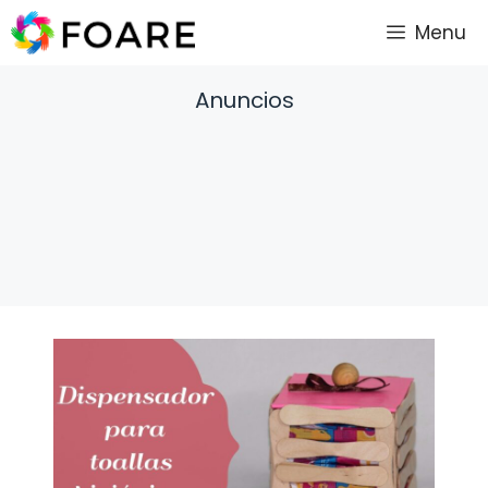
Saltar
Menu
al
contenido
Anuncios