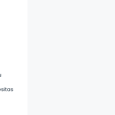
u
sitas