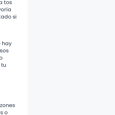
a tos
yoría
tado si
e hay
esos
o
 tu
azones
s o