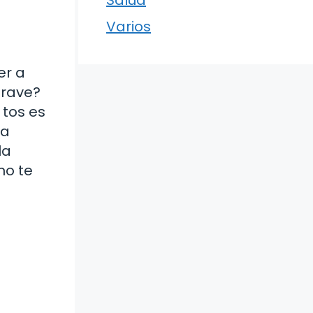
Varios
er a
grave?
 tos es
ra
la
no te