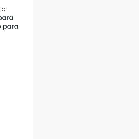
La
 para
o para