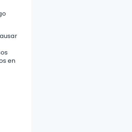
go
causar
sos
dos en