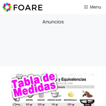
Saltar
Menu
al
contenido
Anuncios