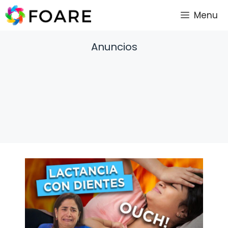
Saltar
Menu
al
contenido
Anuncios