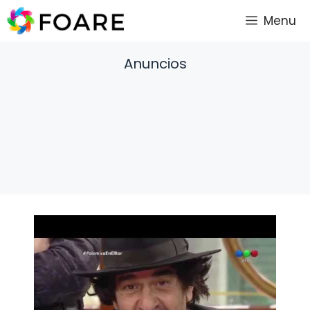
Saltar
Menu
al
contenido
Anuncios