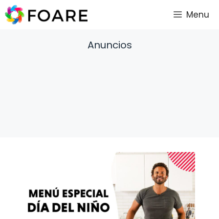
Saltar
Menu
al
contenido
Anuncios