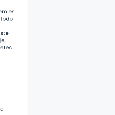
ero es
 todo
este
je,
uetes
e.