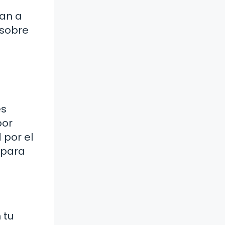
dan a
 sobre
es
por
 por el
s para
 tu