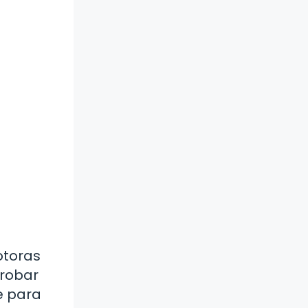
otoras
probar
e para