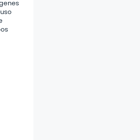
mágenes
luso
e
bos