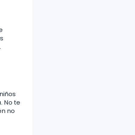
e
ás
.
 niños
. No te
én no