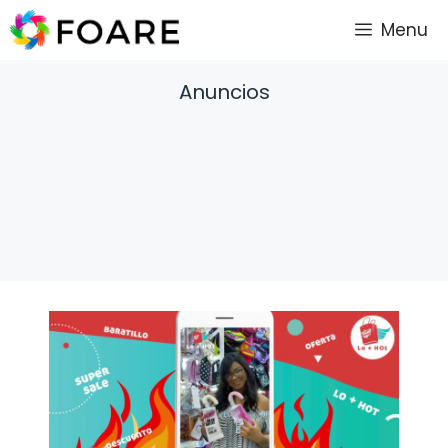
Saltar
Menu
al
contenido
Anuncios