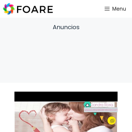
Saltar
Menu
al
contenido
Anuncios