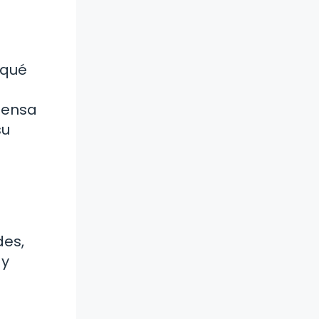
 qué
iensa
su
des,
 y