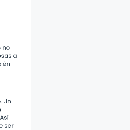
s no
osas a
bién
. Un
n
 Así
e ser