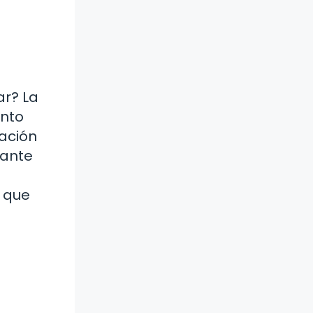
ar? La
ento
ación
tante
o que