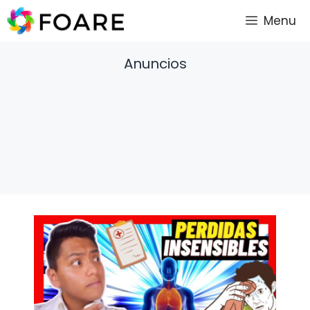
Saltar
Menu
al
contenido
Anuncios