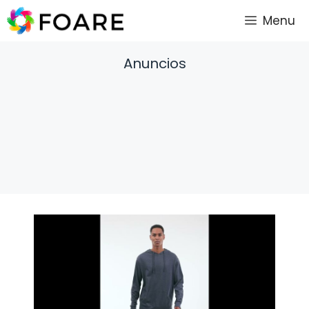
Saltar
Menu
al
contenido
Anuncios