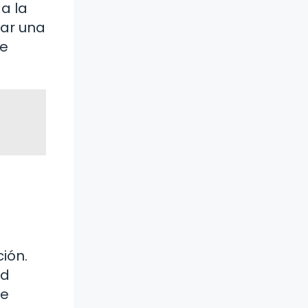
a la
jar una
ue
ción.
ud
se