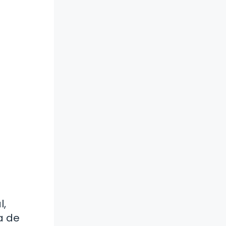
l,
a de