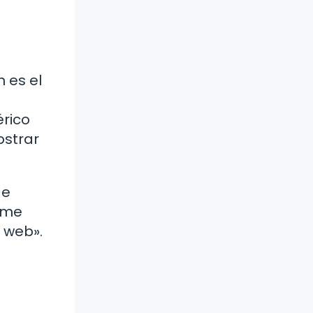
n es el
érico
ostrar
de
y me
 web».