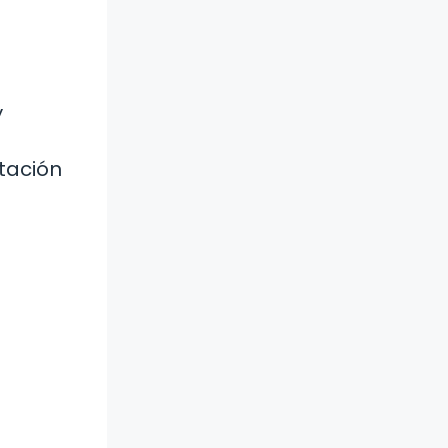
y
ntación