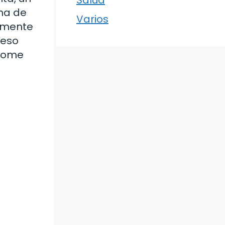
ena de
Varios
tamente
ceso
ndome