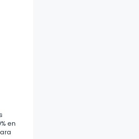
s
0% en
lara