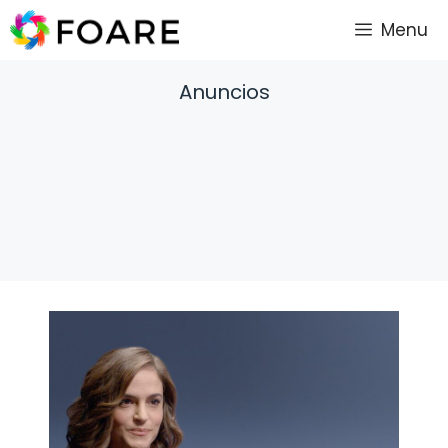
Saltar
Menu
al
contenido
Anuncios