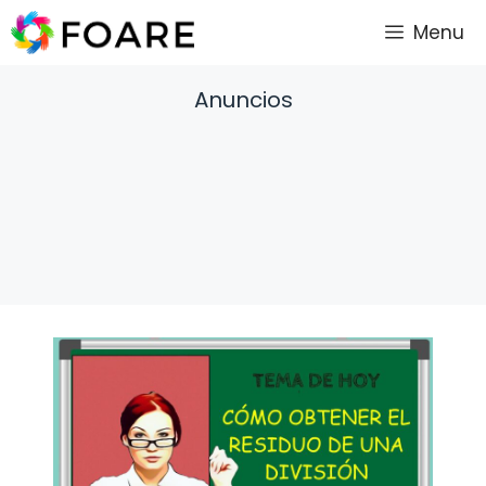
Saltar
Menu
al
contenido
Anuncios