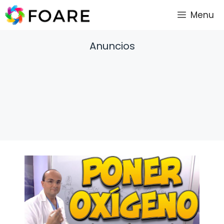
Saltar
Menu
al
contenido
Anuncios