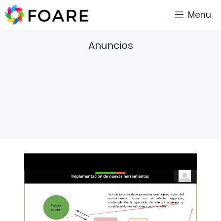
Saltar
Menu
al
contenido
Anuncios