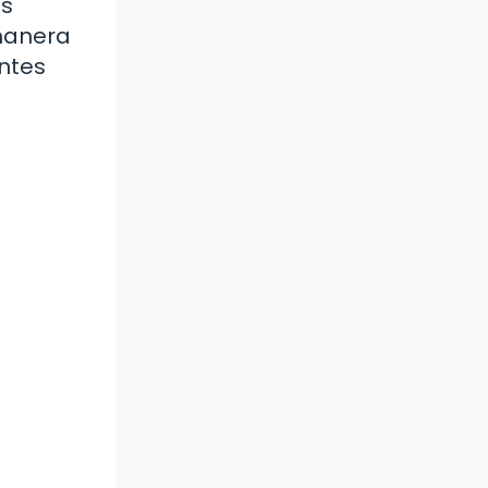
es
 manera
ntes