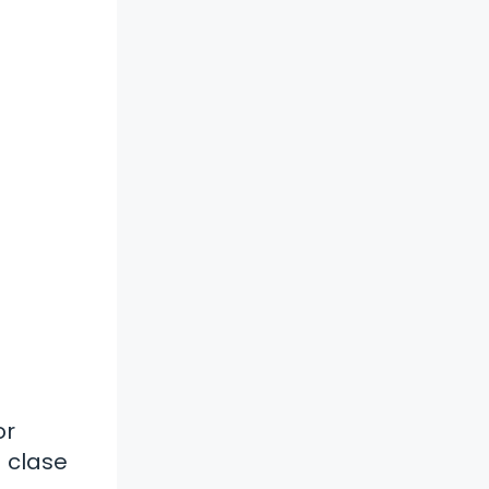
or
 clase