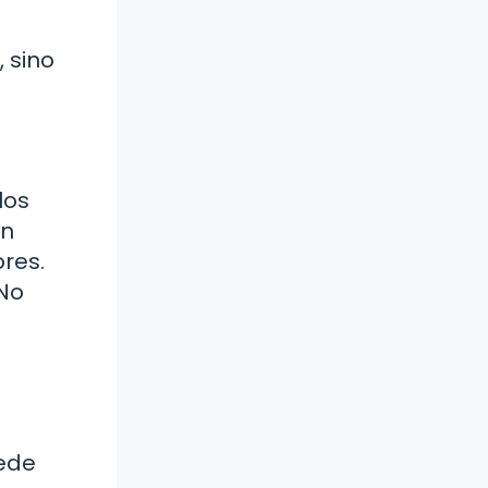
 sino
los
an
res.
 No
uede