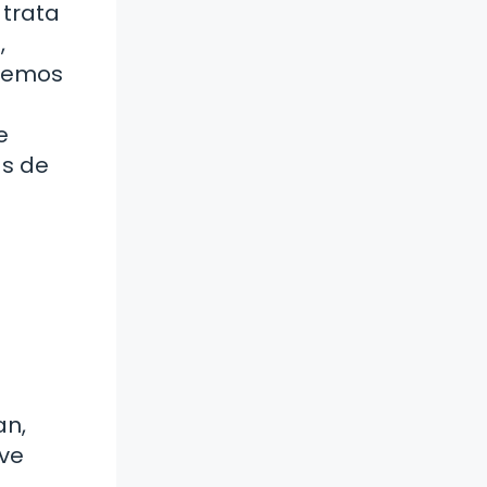
 trata
,
aremos
e
as de
an,
ave