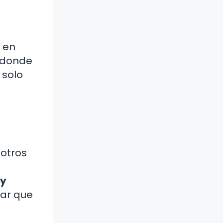
 en
, donde
 solo
 otros
 y
rar que