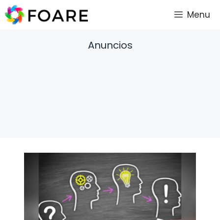
Saltar
Menu
al
contenido
Anuncios