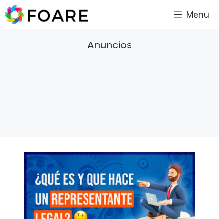
Saltar
Menu
al
contenido
Anuncios