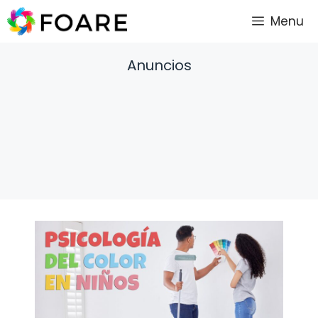
Saltar
Menu
al
contenido
Anuncios