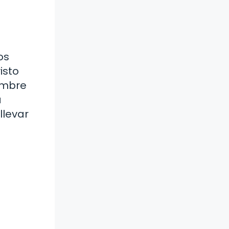
os
isto
hombre
a
llevar