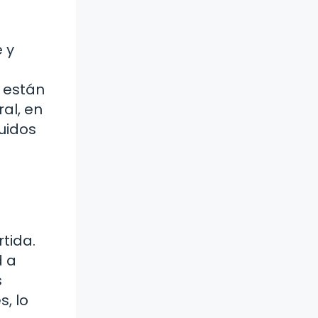
 y
 están
ral, en
luidos
tida.
d a
s
, lo