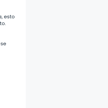
a, esto
to.
 se