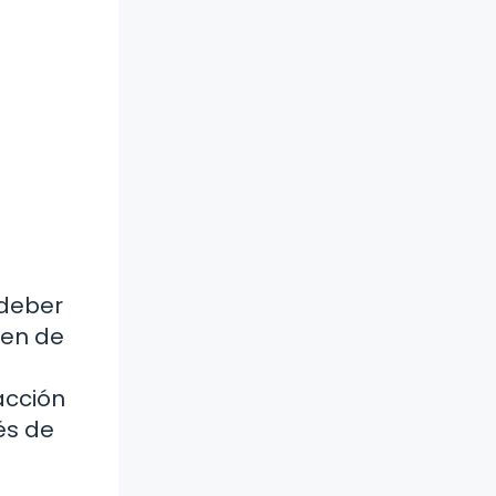
 deber
den de
acción
és de