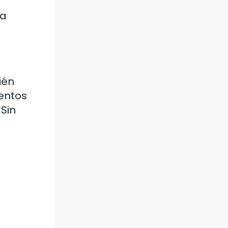
 a
ién
ientos
 Sin