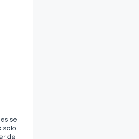
tes se
 solo
er de