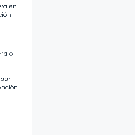
rva en
ción
era o
a
 por
opción