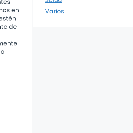
tes.
nos en
Varios
estén
nte de
amente
mo