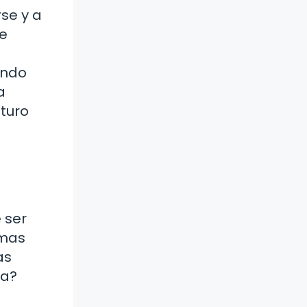
se y a
se
undo
a
uturo
 ser
rmas
as
la?