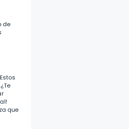
o de
s
 Estos
 ¿Te
ar
al!
iza que