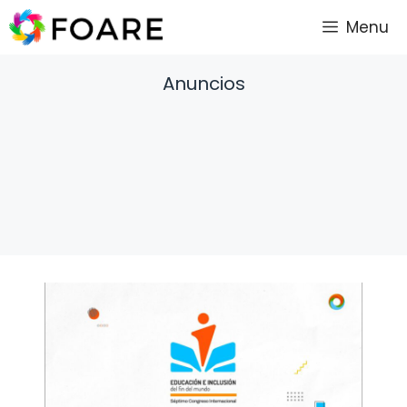
Saltar
Menu
al
contenido
Anuncios