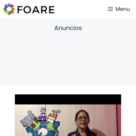
Saltar
Menu
al
contenido
Anuncios