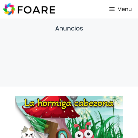
Saltar
Menu
al
contenido
Anuncios