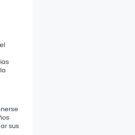
el
pias
la
onerse
iños
dar sus