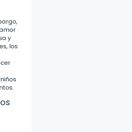
bargo,
y amor
sa y
es, los
ecer
 niños
ntos.
los