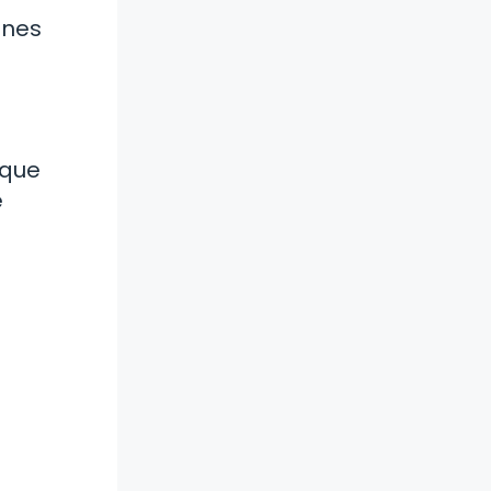
ones
 que
e