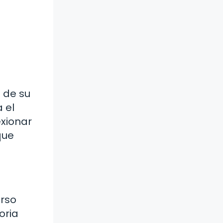
o de su
a el
exionar
que
urso
oria