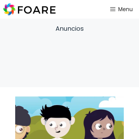
Saltar
Menu
al
contenido
Anuncios