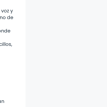
 voz y
uno de
donde
illos,
an