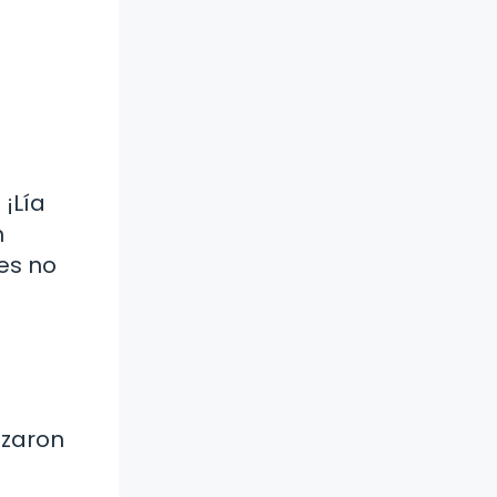
 ¡Lía
n
es no
ezaron