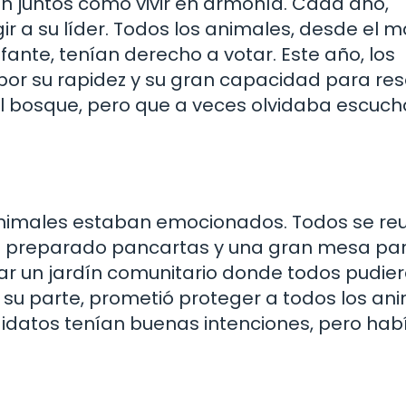
an juntos cómo vivir en armonía. Cada año,
r a su líder. Todos los animales, desde el 
nte, tenían derecho a votar. Este año, los
 por su rapidez y su gran capacidad para res
el bosque, pero que a veces olvidaba escuch
s animales estaban emocionados. Todos se re
an preparado pancartas y una gran mesa pa
rear un jardín comunitario donde todos pudie
r su parte, prometió proteger a todos los an
didatos tenían buenas intenciones, pero hab