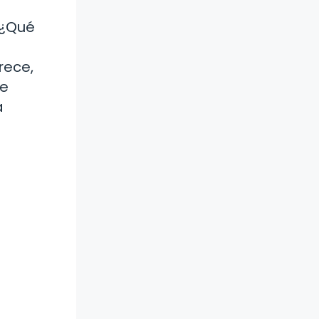
«¿Qué
rece,
de
a