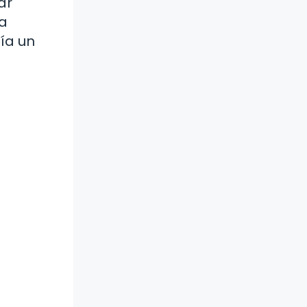
ar
La
ía un