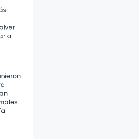
más
olver
ar a
unieron
ra
ran
imales
ía