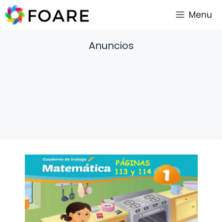
Saltar
Menu
al
contenido
Anuncios