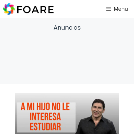
Saltar
Menu
al
contenido
Anuncios