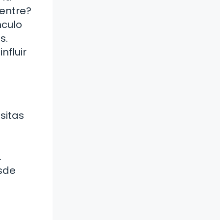
ientre?
nculo
s.
nfluir
sitas
.
sde