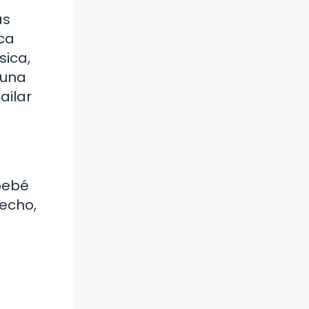
as
ca
sica,
 una
ailar
 bebé
hecho,