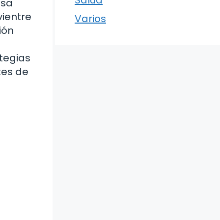
osa
vientre
Varios
ión
ategias
tes de